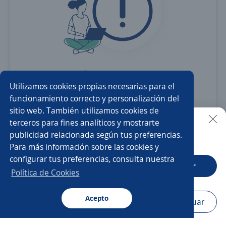
Revisa
la ortografía
Utilizamos cookies propias necesarias para el
Usa sinónimos o cargos
más generales
funcionamiento correcto y personalización del
sitio web. También utilizamos cookies de
Ajusta
los filtros seleccionados
terceros para fines analíticos y mostrarte
O crea una alerta
y te avisamos cuando haya una
publicidad relacionada según tus preferencias.
Buscar es más fácil en la app
vacante con tus criterios
Para más información sobre las cookies y
configurar tus preferencias, consulta nuestra
CT App
Abrir
Política de Cookies
Nuevas ofertas de empleo
Avísame
Acepto
Navegador
Continuar
Buscar
Postulaciones
Avisos
Favoritos
Menú