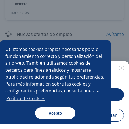
Remoto
Hace 3 días
Nuevas ofertas de empleo
Avísame
Utilizamos cookies propias necesarias para el
funcionamiento correcto y personalización del
sitio web. También utilizamos cookies de
terceros para fines analíticos y mostrarte
publicidad relacionada según tus preferencias.
Buscar es más fácil en la app
Para más información sobre las cookies y
configurar tus preferencias, consulta nuestra
CT App
Abrir
Política de Cookies
Acepto
Navegador
Continuar
Buscar
Postulaciones
Avisos
Favoritos
Menú