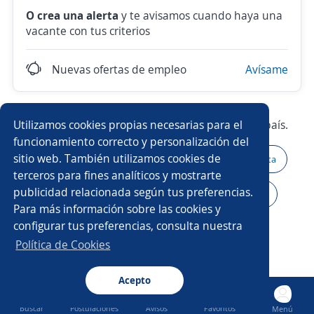
O crea una alerta
y te avisamos cuando haya una
vacante con tus criterios
Nuevas ofertas de empleo
Avísame
Utilizamos cookies propias necesarias para el
Prueba con los empleos más demandados del país.
funcionamiento correcto y personalización del
sitio web. También utilizamos cookies de
Atención al cliente
Asesor/a de ventas
Higienista
terceros para fines analíticos y mostrarte
publicidad relacionada según tus preferencias.
Producción
Auxiliar de almacén
Impulsador/a
Para más información sobre las cookies y
configurar tus preferencias, consulta nuestra
Ejecutivo/a de ventas
Agente seguros
Política de Cookies
Asistente/a contable
Ejecutivo/a comercial
Acepto
Buscar
Postulaciones
Avisos
Favoritos
Menú