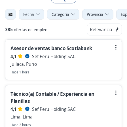
Fecha
Categoría
Provincia
Exp
385
Relevancia
ofertas de empleo
Asesor de ventas banco Scotiabank
4,1
Sef Peru Holding SAC
Juliaca, Puno
Hace 1 hora
Técnico(a) Contable / Experiencia en
Planillas
4,1
Sef Peru Holding SAC
Lima, Lima
Hace 2 horas