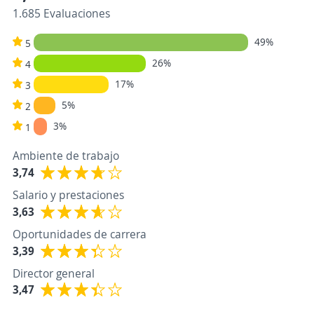
1.685 Evaluaciones
49%
5
26%
4
17%
3
5%
2
3%
1
Ambiente de trabajo
3,74
Salario y prestaciones
3,63
Oportunidades de carrera
3,39
Director general
3,47