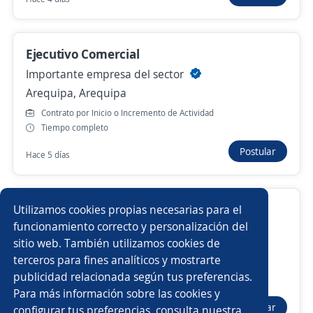
Anterior
Siguiente
Ejecutivo Comercial
Importante empresa del sector
Nuevas ofertas de empleo
Avísame
Arequipa, Arequipa
Contrato por Inicio o Incremento de Actividad
Empleos similares
Tiempo completo
Postular
Ejecutivo/a telefónico
Promotor ejecutivo cuentas pyme
Hace 5 días
Asesor/a call center ventas
Ejecutivos/as financieros
Representante Comercial
Utilizamos cookies propias necesarias para el
Promotor/a bancario
Supervisor/a de ventas
funcionamiento correcto y personalización del
Consoncio de Representaciones S.A
sitio web. También utilizamos cookies de
Arequipa, Arequipa
Asesor/a empresarial
Subgerente/a de tienda
terceros para fines analíticos y mostrarte
Contrato a Plazo Indeterminado
publicidad relacionada según tus preferencias.
Buscar es más fácil en la app
Tiempo completo
Para más información sobre las cookies y
Gestor/a
Asesor/a
Ejecutivo/a de negocios
Postular
configurar tus preferencias, consulta nuestra
Hace 5 días