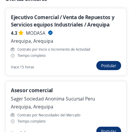
S/. 1.700,00 (Mensual)
Hace 2 días
Ejecutivo Comercial / Venta de Repuestos y
Servicios equipos Industriales / Arequipa
4.3
MODASA
Se precisa Urgente
Empleo destacado
Arequipa, Arequipa
Ejecutivo comercial
Contrato por Inicio o Incremento de Actividad
INFO CORPORACION PERU
Tiempo completo
Arequipa, Arequipa
Postular
Hace 15 horas
Presencial y remoto
Hace 2 días
Asesor comercial
Sager Sociedad Anonima Sucursal Peru
Banco Falabella/ Ejecutivo Comercial
Arequipa, Arequipa
Plataforma Arequipa Porongoche
Contrato por Necesidades del Mercado
FALABELLA CORPORATIVO PERÚ
Tiempo completo
Paucarpata, Arequipa
Postular