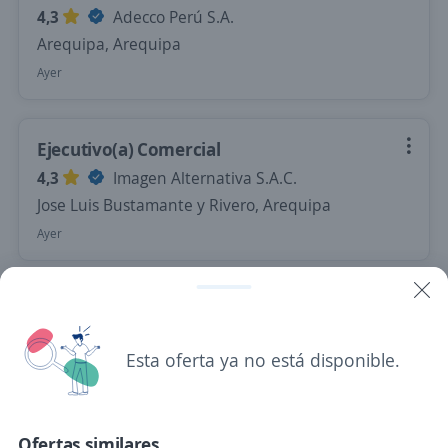
4,3
Adecco Perú S.A.
Arequipa, Arequipa
Ayer
Ejecutivo(a) Comercial
4,3
Imagen Alternativa S.A.C.
Jose Luis Bustamante y Rivero, Arequipa
Ayer
Se precisa Urgente
Ejecutivo(a) Comercial B2B / Campus
Esta oferta ya no está disponible.
Arequipa
4,6
Universidad Continental
Arequipa, Arequipa
Ofertas similares