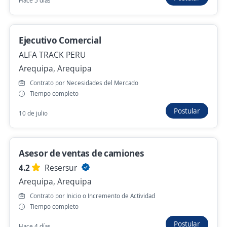
Hace 5 días
Se precisa Urgente
Empleo destacado
Ejecutivo Comercial
Ejecutiva Comercial
ALFA TRACK PERU
Arequipa, Arequipa
3,5
CENTRO MEDICO DANIEL ALCIDES
CARRIÓN
Contrato por Necesidades del Mercado
Arequipa, Arequipa
Tiempo completo
Hace 3 días
Postular
10 de julio
Se precisa Urgente
Empleo destacado
Asesor de ventas de camiones
Ejecutivo comercial
4.2
Resersur
Importante empresa del sector
Arequipa, Arequipa
Arequipa, Arequipa
Contrato por Inicio o Incremento de Actividad
Hace 3 días
Tiempo completo
Postular
Hace 4 días