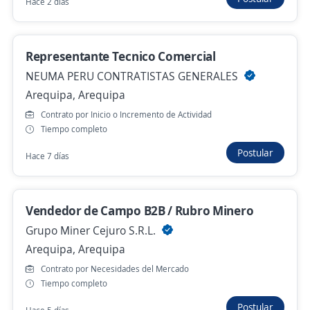
Hace 2 días
Hace 3 días
Representante Tecnico Comercial
Banco Falabella/ Ejecutivo Comercial
Plataforma Arequipa Cayma
NEUMA PERU CONTRATISTAS GENERALES
Arequipa, Arequipa
FALABELLA CORPORATIVO PERÚ
Cayma, Arequipa
Contrato por Inicio o Incremento de Actividad
Tiempo completo
Hace 3 días
Postular
Hace 7 días
Se precisa Urgente
Empleo destacado
Ejecutivo comercial // Claro Negocios //
Vendedor de Campo B2B / Rubro Minero
Arequipa
Grupo Miner Cejuro S.R.L.
GRUPO LOZAMORA
Arequipa, Arequipa
Arequipa, Arequipa
Contrato por Necesidades del Mercado
Tiempo completo
S/. 1.200,00 (Mensual)
Postular
Hace 3 días