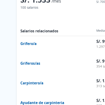
/mes
S/. 700
100 salarios
Salarios relacionados
Media 
S/. 
Grifero/a
1.297
S/. 
Griferos/as
354 s
S/. 
Carpintero/a
313 s
S/. 
Ayudante de carpinteria