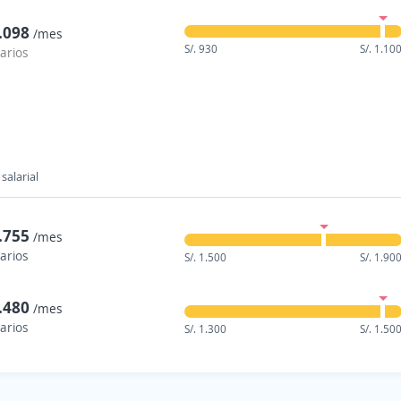
1.098
/mes
S/. 930
S/. 1.10
larios
salarial
1.755
/mes
larios
S/. 1.500
S/. 1.90
1.480
/mes
larios
S/. 1.300
S/. 1.50