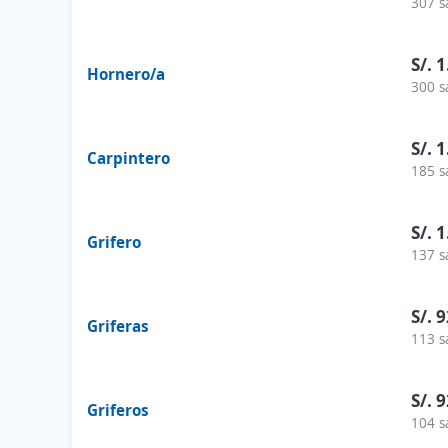
307 s
S/. 
Hornero/a
300 s
S/. 
Carpintero
185 s
S/. 
Grifero
137 s
S/. 
Griferas
113 s
S/. 
Griferos
104 s