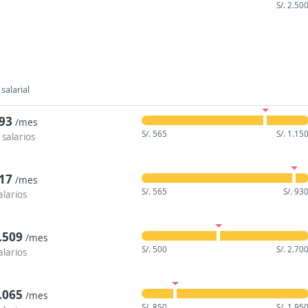
S/. 2.50
salarial
993
/mes
S/. 565
S/. 1.15
 salarios
917
/mes
S/. 565
S/. 93
alarios
1.509
/mes
S/. 500
S/. 2.70
alarios
1.065
/mes
S/. 850
S/. 1.95