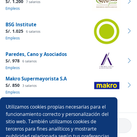
S/. 1.200
7 salarios
Empleos
BSG Institute
S/. 1.025
6 salarios
Empleos
Paredes, Cano y Asociados
S/. 978
6 salarios
Empleos
Makro Supermayorista S.A
S/. 850
3 salarios
Empleos
Ver más empresas
Utilizamos cookies propias necesarias para el
funcionamiento correcto y personalización del
sitio web. También utilizamos cookies de
Volver a inicio
terceros para fines analíticos y mostrarte
publicidad relacionada según tus preferencias.