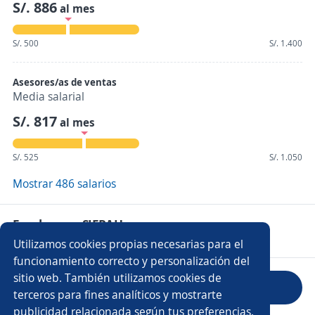
S/. 886
al mes
S/. 500
S/. 1.400
Asesores/as de ventas
Media salarial
S/. 817
al mes
S/. 525
S/. 1.050
Mostrar 486 salarios
Empleos en SIFRAH
Utilizamos cookies propias necesarias para el
funcionamiento correcto y personalización del
sitio web. También utilizamos cookies de
Evaluar empresa
terceros para fines analíticos y mostrarte
publicidad relacionada según tus preferencias.