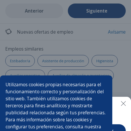
Anterior
Siguiente
Nuevas ofertas de empleo
Avísame
Empleos similares
Estibador/a
Asistente de producción
Higienista
Auxiliar operativo
Auxiliar de almacén e inventarios
Utilizamos cookies propias necesarias para el
Operario/a de almacén
Colaborador/a
funcionamiento correcto y personalización del
sitio web. También utilizamos cookies de
Chófer de reparto
Auxiliar de despachos
terceros para fines analíticos y mostrarte
publicidad relacionada según tus preferencias.
Buscar es más fácil en la app
Para más información sobre las cookies y
Auxiliar de tienda
Auxiliar de almacén montacarguista
configurar tus preferencias, consulta nuestra
CT App
Abrir