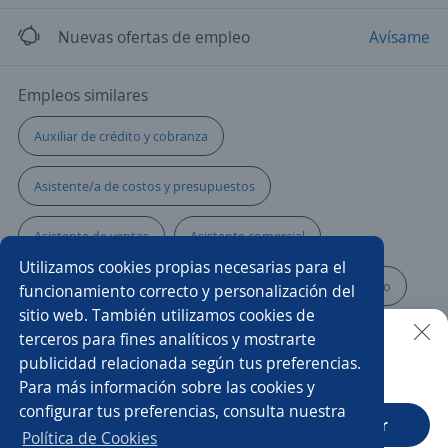
Nuevas ofertas de empleo
Avísame
Empleos similares
Auxiliar de crédito y cobranza
Asistente/a de costos y presupuestos
Asistente de ventas
Asistente comercial
Utilizamos cookies propias necesarias para el
Auxiliares de facturación y cobranza
Auxiliar operativo
funcionamiento correcto y personalización del
sitio web. También utilizamos cookies de
Auxiliar de auditoría
Auxiliar
Asistente/a de caja
terceros para fines analíticos y mostrarte
publicidad relacionada según tus preferencias.
Buscar es más fácil en la app
Para más información sobre las cookies y
Auxiliar de costos
Asistente
Asistente/a contable
configurar tus preferencias, consulta nuestra
CT App
Abrir
Asistente/a financiero
Asistente/a administrativo
Política de Cookies