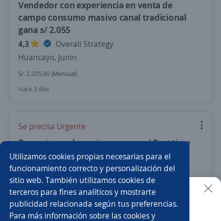
Vendedor con experiencia en venta de
campo consumo masivo canal tradicional
gana s/ 2.055
4,3
Overall Strategy
Huancayo, Junin
S/. 2.205,00 (Mensual)
Hace 3 días
Se precisa Urgente
Promotores de venta en campo / Part time
/ Solo Viernes Sábado y Domingo /
Utilizamos cookies propias necesarias para el
Huancayo
funcionamiento correcto y personalización del
sitio web. También utilizamos cookies de
CREDITOMYPE INVESTMENT MANAGEMENT
terceros para fines analíticos y mostrarte
S.A.C.
publicidad relacionada según tus preferencias.
Buscar es más fácil en la app
El Tambo, Junin
Para más información sobre las cookies y