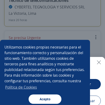
Tecnico de telecomunicaciones
CYBERTEL TEGNOLOGIA Y SERVICIOS SRL
La Victoria, Lima
Hace 20 horas
Se precisa Urgente
Transportista Logistico
Utilizamos cookies propias necesarias para el
CYBERTEL TEGNOLOGIA Y SERVICIOS SRL
funcionamiento correcto y personalización del
sitio web. También utilizamos cookies de
Arequipa, Arequipa
terceros para fines analíticos y mostrarte
Hace 20 horas
publicidad relacionada según tus preferencias.
Buscar es más fácil en la app
Para más información sobre las cookies y
configurar tus preferencias, consulta nuestra
CT App
Abrir
Anterior
Siguiente
Política de Cookies
Acepto
Navegador
Continuar
Nuevas ofertas de empleo
Avísame