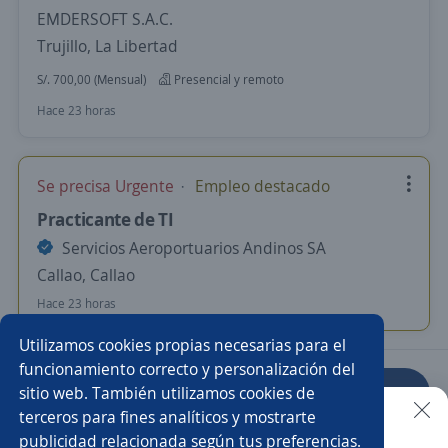
EMDERSOFT S.A.C.
Trujillo, La Libertad
S/. 700,00 (Mensual)
Presencial y remoto
Hace 23 horas
Se precisa Urgente
Empleo destacado
Practicante de TI
Servicios Aeroportuarios Andinos SA
Callao, Callao
Hace 23 horas
Utilizamos cookies propias necesarias para el
funcionamiento correcto y personalización del
sitio web. También utilizamos cookies de
Anterior
Siguiente
terceros para fines analíticos y mostrarte
publicidad relacionada según tus preferencias.
Buscar es más fácil en la app