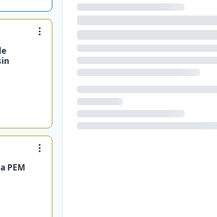
de
sin
ia PEM