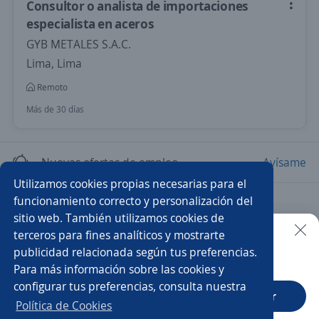
Consultor o analista de importaciones
especialista en aceros
GYB METALES S.A.C.
Lima, Lima
Remoto
Más de 30 días
Nuevas ofertas de empleo
Avísame
Utilizamos cookies propias necesarias para el
funcionamiento correcto y personalización del
Empleos similares
sitio web. También utilizamos cookies de
Ejecutivo/a comercial
Asistente/a de comercio exterior
terceros para fines analíticos y mostrarte
publicidad relacionada según tus preferencias.
Buscar es más fácil en la app
Para más información sobre las cookies y
Auxiliar de compras
Comercio Exterior
configurar tus preferencias, consulta nuestra
CT App
Abrir
Asistente comercial
Liquidador/a
Política de Cookies