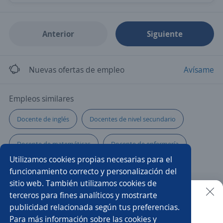
Anterior
Siguiente
Nuevas ofertas de empleo
Avísame
Empleos similares
Docente de inglés
Docentes de nivel secundario
Docente de matemáticas
Docente de enfermería
Utilizamos cookies propias necesarias para el
Docente de derecho
Auxiliar control escolar
funcionamiento correcto y personalización del
sitio web. También utilizamos cookies de
Docente de ciencias sociales
Asistente educativo
terceros para fines analíticos y mostrarte
publicidad relacionada según tus preferencias.
Buscar es más fácil en la app
Para más información sobre las cookies y
Profesor/a
Docente
Docentes nivel primaria