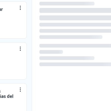
ur
s
ias del