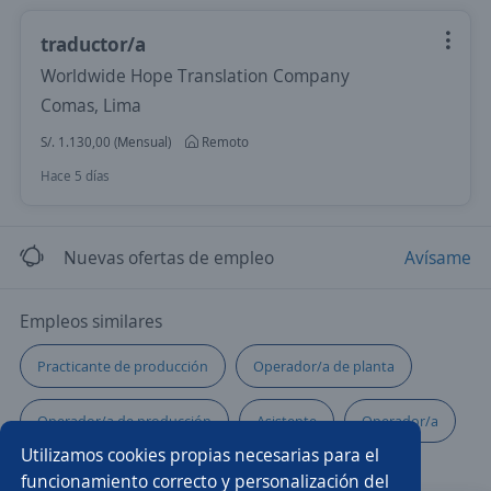
traductor/a
Worldwide Hope Translation Company
Comas, Lima
S/. 1.130,00 (Mensual)
Remoto
Hace 5 días
Nuevas ofertas de empleo
Avísame
Empleos similares
Practicante de producción
Operador/a de planta
Operador/a de producción
Asistente
Operador/a
Utilizamos cookies propias necesarias para el
Operario/a de almacén
Ayudante de producción
funcionamiento correcto y personalización del