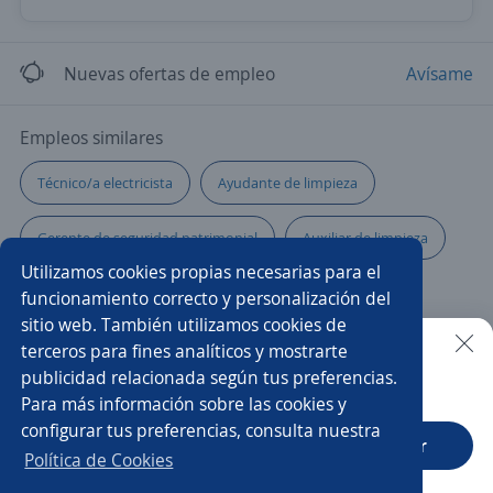
Nuevas ofertas de empleo
Avísame
Empleos similares
Técnico/a electricista
Ayudante de limpieza
Gerente de seguridad patrimonial
Auxiliar de limpieza
Utilizamos cookies propias necesarias para el
Supervisor/a de operaciones
Lavador/a
funcionamiento correcto y personalización del
sitio web. También utilizamos cookies de
Agente profesional seguros
Operario/a de planta
terceros para fines analíticos y mostrarte
publicidad relacionada según tus preferencias.
Buscar es más fácil en la app
Para más información sobre las cookies y
Personal de seguridad
Técnico/a de mantenimiento
configurar tus preferencias, consulta nuestra
CT App
Abrir
Supervisor/a ssoma
Prevencionista
Vigilante
Política de Cookies