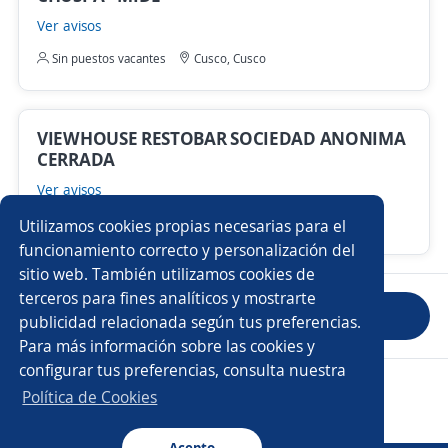
Ver avisos
Sin puestos vacantes
Cusco, Cusco
VIEWHOUSE RESTOBAR SOCIEDAD ANONIMA
CERRADA
Ver avisos
1 puesto vacante
Cusco, Cusco
Utilizamos cookies propias necesarias para el
funcionamiento correcto y personalización del
sitio web. También utilizamos cookies de
terceros para fines analíticos y mostrarte
Anterior
Siguiente
publicidad relacionada según tus preferencias.
Para más información sobre las cookies y
configurar tus preferencias, consulta nuestra
Copyright 2014 - 2026 DGNET LTD.
Política de Cookies
Aviso legal
/
privacidad
Acepto