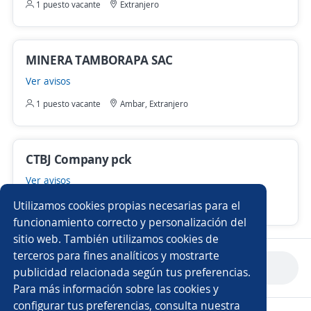
1 puesto vacante
Extranjero
MINERA TAMBORAPA SAC
Ver avisos
1 puesto vacante
Ambar, Extranjero
CTBJ Company pck
Ver avisos
4 puestos vacantes
Extranjero
Utilizamos cookies propias necesarias para el
funcionamiento correcto y personalización del
sitio web. También utilizamos cookies de
terceros para fines analíticos y mostrarte
Anterior
Siguiente
publicidad relacionada según tus preferencias.
Para más información sobre las cookies y
configurar tus preferencias, consulta nuestra