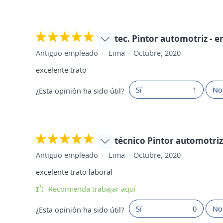
tec. Pintor automotriz - 
Antiguo empleado
Lima
Octubre, 2020
excelente trato
Sí
1
No
¿Esta opinión ha sido útil?
técnico Pintor automotriz
Antiguo empleado
Lima
Octubre, 2020
excelente trato laboral
Recomienda trabajar aquí
Sí
0
No
¿Esta opinión ha sido útil?