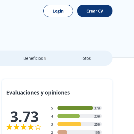
Login
Crear CV
Beneficios
9
Fotos
Evaluaciones y opiniones
5
37%
3.73
4
23%
3
25%
2
10%