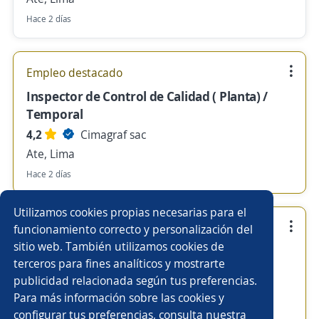
Hace 2 días
Empleo destacado
Inspector de Control de Calidad ( Planta) /
Temporal
4,2
Cimagraf sac
Ate, Lima
Hace 2 días
Utilizamos cookies propias necesarias para el
Empleo destacado
funcionamiento correcto y personalización del
sitio web. También utilizamos cookies de
Técnico Mecatrónico/ Exp Empresas
terceros para fines analíticos y mostrarte
Industriales
publicidad relacionada según tus preferencias.
4,2
Cimagraf sac
Para más información sobre las cookies y
Ate, Lima
configurar tus preferencias, consulta nuestra