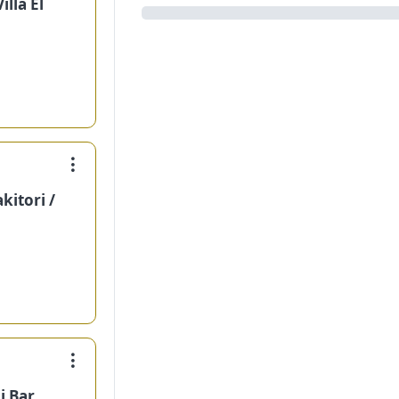
lla El
kitori /
i Bar