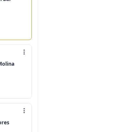
Molina
ores