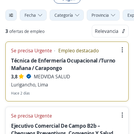
Fecha
Categoría
Provincia
Exp
3
Relevancia
ofertas de empleo
Se precisa Urgente
Empleo destacado
Técnica de Enfermería Ocupacional /Turno
Mañana / Carapongo
3,8
MEDVIDA SALUD
Lurigancho, Lima
Hace 2 días
Se precisa Urgente
Ejecutivo Comercial De Campo B2b –
Chequeos Preventivos, Convenios Y Salud