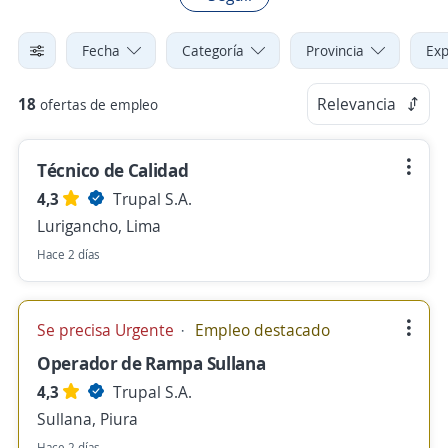
Fecha
Categoría
Provincia
Exp
18
Relevancia
ofertas de empleo
Técnico de Calidad
4,3
Trupal S.A.
Lurigancho, Lima
Hace 2 días
Se precisa Urgente
Empleo destacado
Operador de Rampa Sullana
4,3
Trupal S.A.
Sullana, Piura
Hace 2 días