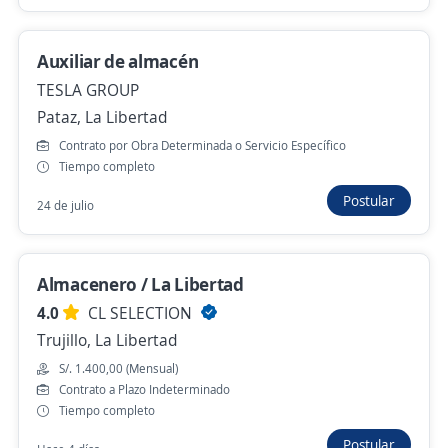
Hace 6 días
Auxiliar de almacén
Almacenero
TESLA GROUP
Pataz, La Libertad
Alegra Inmobiliaria
Trujillo, La Libertad
Contrato por Obra Determinada o Servicio Específico
Tiempo completo
Hace 6 días
Postular
24 de julio
Almacenero
3,8
CV Covesa
Almacenero / La Libertad
Trujillo, La Libertad
4.0
CL SELECTION
Hace 7 días
Trujillo, La Libertad
S/. 1.400,00 (Mensual)
Contrato a Plazo Indeterminado
Comprensorista/Bodeguero/Almacenero
Tiempo completo
INVERSIONES MIGABY S.A.C.
Postular