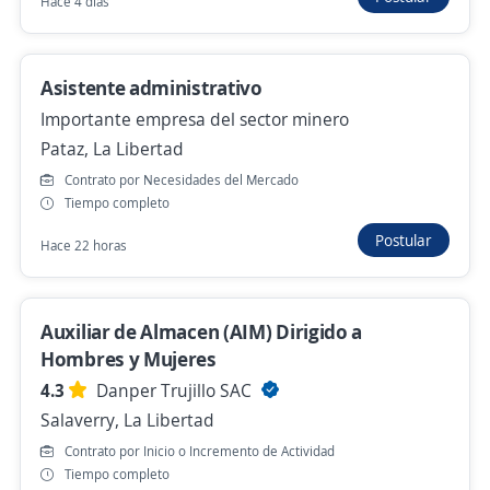
Hace 4 días
Trujillo, La Libertad
16 de julio
Asistente administrativo
Importante empresa del sector minero
Almacenero/a
Pataz, La Libertad
JOHN MAVARICK
Contrato por Necesidades del Mercado
Trujillo, La Libertad
Tiempo completo
13 de julio
Postular
Hace 22 horas
Almacenero de Perecibles
Auxiliar de Almacen (AIM) Dirigido a
Provcal
Hombres y Mujeres
Salaverry, La Libertad
4.3
Danper Trujillo SAC
Más de 30 días
Salaverry, La Libertad
Contrato por Inicio o Incremento de Actividad
Tiempo completo