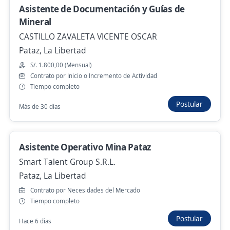
Asistente de Documentación y Guías de
S/. 1.400,00 (Mensual)
Mineral
Hace 4 días
CASTILLO ZAVALETA VICENTE OSCAR
Pataz, La Libertad
Se precisa Urgente
Empleo destacado
S/. 1.800,00 (Mensual)
Contrato por Inicio o Incremento de Actividad
almacenero
Tiempo completo
RICAR
Postular
Más de 30 días
Trujillo, La Libertad
Hace 4 días
Asistente Operativo Mina Pataz
Smart Talent Group S.R.L.
Se precisa Urgente
Pataz, La Libertad
Almacenero Vendedor / Tiempo Completo /
Contrato por Necesidades del Mercado
Mall Aventura Plaza Trujillo
Tiempo completo
4,3
Viale Calzados y Accesorios
Postular
Hace 6 días
Trujillo, La Libertad