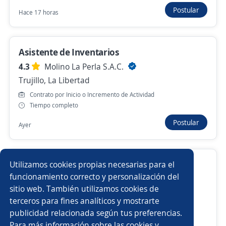
Conductor almacenero
Postular
Hace 17 horas
TIENDAS REYES SAC
Trujillo, La Libertad
Más de 30 días
Asistente de Inventarios
4.3
Molino La Perla S.A.C.
Trujillo, La Libertad
Anterior
Siguiente
Contrato por Inicio o Incremento de Actividad
Tiempo completo
Postular
Nuevas ofertas de empleo
Avísame
Ayer
Empleos similares
Almacenero
Utilizamos cookies propias necesarias para el
Auxiliar de tienda
Mercaderista
Almacenero/a
funcionamiento correcto y personalización del
Importante empresa del sector
sitio web. También utilizamos cookies de
Casa Grande, La Libertad
Almacenista especializado
Clarkista
terceros para fines analíticos y mostrarte
Contrato por Inicio o Incremento de Actividad
publicidad relacionada según tus preferencias.
Buscar es más fácil en la app
Tiempo completo
Para más información sobre las cookies y
Auxiliar de almacén
Almaceneros/as