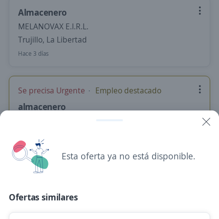
Almacenero
MELANOVAX E.I.R.L.
Trujillo, La Libertad
Hace 3 días
Se precisa Urgente
Empleo destacado
almacenero
Importante empresa del sector
Trujillo, La Libertad
Hace 4 días
Esta oferta ya no está disponible.
Almacenero / La Libertad
Ofertas similares
4,0
CL SELECTION
Trujillo, La Libertad