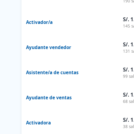
190 s
S/. 
Activador/a
145 s
S/. 
Ayudante vendedor
131 s
S/. 
Asistente/a de cuentas
99 sa
S/. 
Ayudante de ventas
68 sa
S/. 
Activadora
38 sa