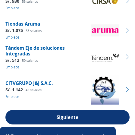
S/. 930
55 salarios
Empleos
Tiendas Aruma
S/. 1.075
53 salarios
Empleos
Tándem Eje de soluciones
Integradas
S/. 512
50 salarios
Empleos
CITVGRUPO J&J S.A.C.
S/. 1.142
43 salarios
Empleos
Siguiente
Ver más empresas