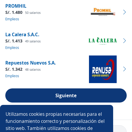
PROMHIL
S/. 1.480
50 salarios
Empleos
La Calera S.A.C.
S/. 1.413
49 salarios
Empleos
Repuestos Nuevos S.A.
S/. 1.342
48 salarios
Empleos
Siguiente
Ver más empresas
Utilizamos cookies propias necesarias para el
funcionamiento correcto y personalización del
sitio web. También utilizamos cookies de