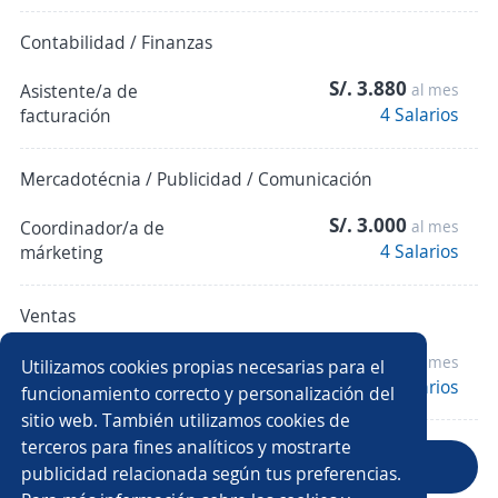
Contabilidad / Finanzas
S/. 3.880
Asistente/a de
al mes
4 Salarios
facturación
Mercadotécnia / Publicidad / Comunicación
S/. 3.000
Coordinador/a de
al mes
4 Salarios
márketing
Ventas
S/. 1.790
al mes
Asistente comercial
Utilizamos cookies propias necesarias para el
7 Salarios
funcionamiento correcto y personalización del
sitio web. También utilizamos cookies de
terceros para fines analíticos y mostrarte
Anterior
Siguiente
publicidad relacionada según tus preferencias.