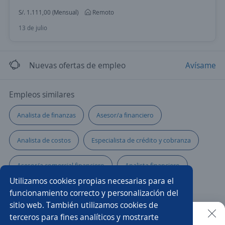
S/. 1.111,00 (Mensual)
Remoto
13 de julio
Nuevas ofertas de empleo
Avísame
Empleos similares
Analista de finanzas
Asesor/a financiero
Analista de costos
Especialista de crédito y cobranza
Asesor/a comercial financiero
Analista financiero
Utilizamos cookies propias necesarias para el
Analista contable
Analista
funcionamiento correcto y personalización del
sitio web. También utilizamos cookies de
Asistente/a de costos y presupuestos
terceros para fines analíticos y mostrarte