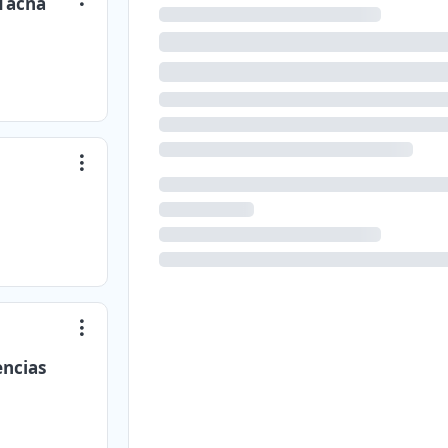
 Tacna
encias