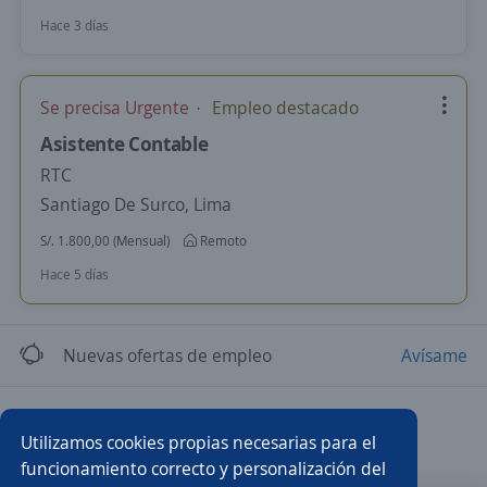
Hace 3 días
Se precisa Urgente
Empleo destacado
Asistente Contable
RTC
Santiago De Surco, Lima
S/. 1.800,00 (Mensual)
Remoto
Hace 5 días
Nuevas ofertas de empleo
Avísame
Empleos similares
Utilizamos cookies propias necesarias para el
Asesor/a comercial
Asesores/as de seguros
funcionamiento correcto y personalización del