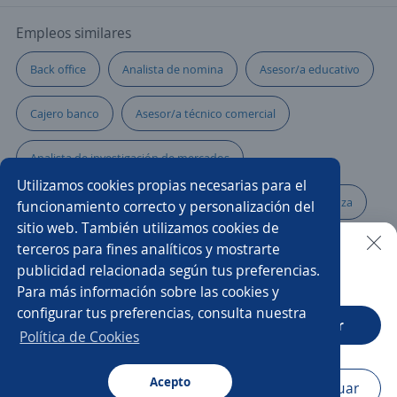
Empleos similares
Back office
Analista de nomina
Asesor/a educativo
Cajero banco
Asesor/a técnico comercial
Analista de investigación de mercados
Utilizamos cookies propias necesarias para el
Ejecutivo/a de ventas
Especialista de crédito y cobranza
funcionamiento correcto y personalización del
sitio web. También utilizamos cookies de
Recepcionista atención al cliente
Supervisor/a de ventas
terceros para fines analíticos y mostrarte
publicidad relacionada según tus preferencias.
Buscar es más fácil en la app
Para más información sobre las cookies y
Asesor comisionista
Asesor/a call center ventas
configurar tus preferencias, consulta nuestra
CT App
Abrir
Asesores/as de ventas
Conductor/a
Política de Cookies
Asesora de ventas
Acepto
Navegador
Continuar