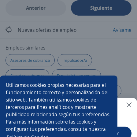
Anterior
Siguiente
Nuevas ofertas de empleo
Avísame
Empleos similares
Asesores de cobranza
Impulsador/a
Ejecutivo cobranza
Especialista en ventas
Utilizamos cookies propias necesarias para el
Programador/a web
Asesor/a de banca por teléfono
funcionamiento correcto y personalización del
sitio web. También utilizamos cookies de
CallCenter
Supervisor/a de operaciones
Back office
terceros para fines analíticos y mostrarte
publicidad relacionada según tus preferencias.
Buscar es más fácil en la app
Para más información sobre las cookies y
Ejecutivo/a de ventas
Agente ventas telemarketing
configurar tus preferencias, consulta nuestra
CT App
Abrir
Asesor/a call center ventas
Ventas