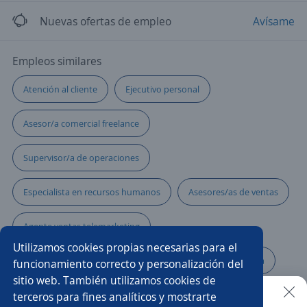
Nuevas ofertas de empleo
Avísame
Empleos similares
Atención al cliente
Ejecutivo personal
Asesor/a comercial freelance
Supervisor/a de operaciones
Especialista en recursos humanos
Asesores/as de ventas
Agente ventas telemarketing
Utilizamos cookies propias necesarias para el
Ejecutivo/a de atención al cliente
Asesor comisionista
funcionamiento correcto y personalización del
sitio web. También utilizamos cookies de
Agentes de ventas y atención al cliente
terceros para fines analíticos y mostrarte