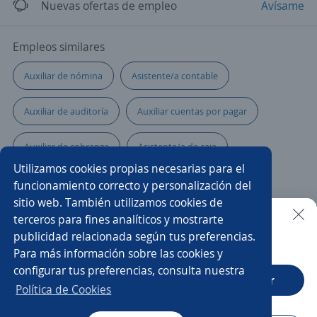
Nuevas ofertas de empleo
Avísame
Empleos similares
Auxiliar de nómina
Asistente/a contable
Auxiliar de auditoría
Auxiliar cuentas por pagar
Auxiliar de cobranza
Asistente/a de caja
Utilizamos cookies propias necesarias para el
Asistente/a financiero
Auxiliar administrativo/a
funcionamiento correcto y personalización del
sitio web. También utilizamos cookies de
Asistente/a de costos y presupuestos
Asistente
terceros para fines analíticos y mostrarte
publicidad relacionada según tus preferencias.
Buscar es más fácil en la app
Para más información sobre las cookies y
Asistente de recursos humanos
Auxiliar contable
configurar tus preferencias, consulta nuestra
CT App
Abrir
Auxiliares de facturación y cobranza
Asistente cobranza
Política de Cookies