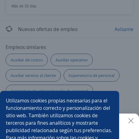
Más de 30 días
Nuevas ofertas de empleo
Avísame
Empleos similares
Auxiliar de costos
Auxiliar operativo
Auxiliar servicio al cliente
Supervisor/a de personal
Asistente/a de administración de personal
Utilizamos cookies propias necesarias para el
Ayudantes de cocinero
Asistente de producción
funcionamiento correcto y personalización del
sitio web. También utilizamos cookies de
Auxiliar de despachos
Ayudante de cocina
terceros para fines analíticos y mostrarte
publicidad relacionada según tus preferencias.
Buscar es más fácil en la app
Para más información sobre las cookies y
Auxiliar de mantenimiento
Asistente comercial