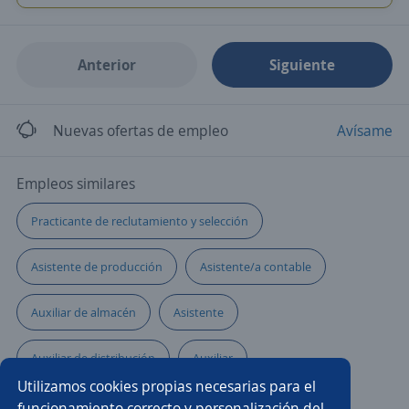
Anterior
Siguiente
Nuevas ofertas de empleo
Avísame
Empleos similares
Practicante de reclutamiento y selección
Asistente de producción
Asistente/a contable
Auxiliar de almacén
Asistente
Auxiliar de distribución
Auxiliar
Utilizamos cookies propias necesarias para el
Auxiliar administrativo/a
funcionamiento correcto y personalización del