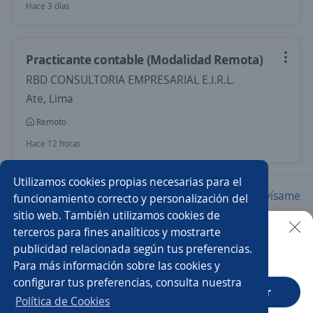
Hace 3 días
Practicante contable (Modalidad Remota)
RBD CONSULTORIA EMPRESARIAL E.I.R.L.
Ate, Lima
Remoto
Hace 12 horas
Utilizamos cookies propias necesarias para el
Nuevas ofertas de empleo
Avísame
funcionamiento correcto y personalización del
sitio web. También utilizamos cookies de
terceros para fines analíticos y mostrarte
Empleos similares
publicidad relacionada según tus preferencias.
Buscar es más fácil en la app
Para más información sobre las cookies y
Asistente/a contable
Auxiliar administrativo/a
configurar tus preferencias, consulta nuestra
CT App
Abrir
Auxiliar de cobranza
Auxiliar de crédito y cobranza
Política de Cookies