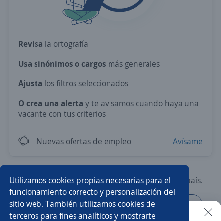
Revisa
la ortografía
Usa sinónimos o cargos
más generales
Ajusta
los filtros seleccionados
O crea una alerta
y te avisamos cuando haya una
vacante con tus criterios
Nuevas ofertas de empleo
Avísame
Utilizamos cookies propias necesarias para el
Prueba con los empleos más demandados del país.
funcionamiento correcto y personalización del
sitio web. También utilizamos cookies de
Atención al cliente
Asesor/a de ventas
Higienista
terceros para fines analíticos y mostrarte