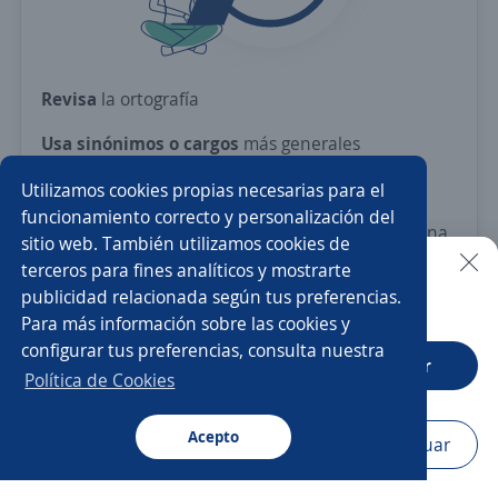
Revisa
la ortografía
Usa sinónimos o cargos
más generales
Ajusta
los filtros seleccionados
Utilizamos cookies propias necesarias para el
funcionamiento correcto y personalización del
O crea una alerta
y te avisamos cuando haya una
sitio web. También utilizamos cookies de
vacante con tus criterios
terceros para fines analíticos y mostrarte
publicidad relacionada según tus preferencias.
Buscar es más fácil en la app
Nuevas ofertas de empleo
Avísame
Para más información sobre las cookies y
configurar tus preferencias, consulta nuestra
CT App
Abrir
Política de Cookies
Acepto
Navegador
Continuar
Buscar
Postulaciones
Avisos
Favoritos
Menú