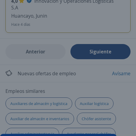
4,0
Innovacion y Operaciones Logisticas
S.A
Huancayo, Junin
Hace 4 días
Anterior
Siguiente
Nuevas ofertas de empleo
Avísame
Empleos similares
Auxiliares de almacén y logística
Auxiliar logística
Auxiliar de almacén e inventarios
Chófer asistente
Auxiliar administrativo/a
Ayudante general chófer