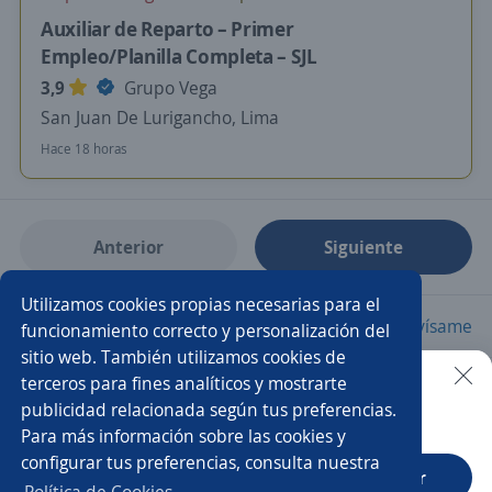
Auxiliar de Reparto – Primer
Empleo/Planilla Completa – SJL
3,9
Grupo Vega
San Juan De Lurigancho, Lima
Hace 18 horas
Anterior
Siguiente
Utilizamos cookies propias necesarias para el
Nuevas ofertas de empleo
Avísame
funcionamiento correcto y personalización del
sitio web. También utilizamos cookies de
terceros para fines analíticos y mostrarte
Empleos similares
publicidad relacionada según tus preferencias.
Buscar es más fácil en la app
Para más información sobre las cookies y
Ayudante general chófer
Chófer
Chófer asistente
configurar tus preferencias, consulta nuestra
CT App
Abrir
Chófer de reparto
Auxiliares de almacén y chófer