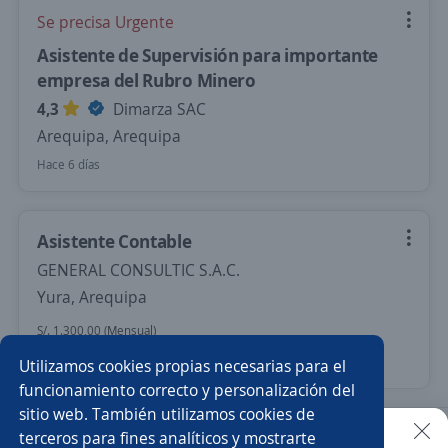
Se precisa Urgente
Asistente de Supervisión para importante
empresa del Rubro Minero
4,3
Dimarza SAC
Arequipa, Arequipa
Hace 6 días
Asistente Contable
GENERAL CONSULTIC S.A.C.
Yura, Arequipa
S/. 1.300,00 (Mensual)
Más de 30 días
Utilizamos cookies propias necesarias para el
funcionamiento correcto y personalización del
sitio web. También utilizamos cookies de
Nuevas ofertas de empleo
Avísame
terceros para fines analíticos y mostrarte