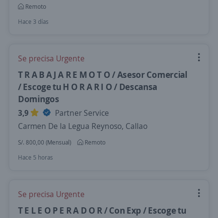
Remoto
Hace 3 días
Se precisa Urgente
T R A B A J A R E M O T O / Asesor Comercial
/ Escoge tu H O R A R I O / Descansa
Domingos
3,9
Partner Service
Carmen De la Legua Reynoso, Callao
S/. 800,00 (Mensual)
Remoto
Hace 5 horas
Se precisa Urgente
T E L E O P E R A D O R / Con Exp / Escoge tu