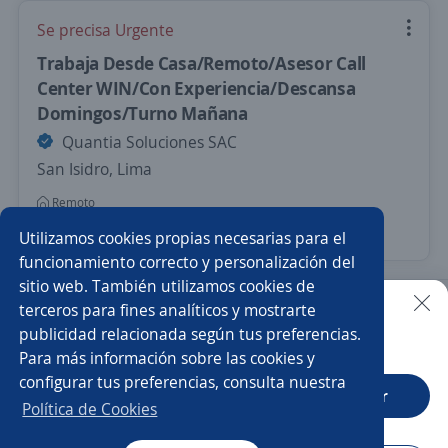
Se precisa Urgente
Trabaja Desde Casa/Remoto/Asesor Call
Center WIN/Con Experiencia/Descansa
Domingos/Turno Mañana
Quantia Soluciones SAC
San Isidro, Lima
Remoto
Ayer
Utilizamos cookies propias necesarias para el
funcionamiento correcto y personalización del
sitio web. También utilizamos cookies de
Nuevas ofertas de empleo
Avísame
terceros para fines analíticos y mostrarte
publicidad relacionada según tus preferencias.
Buscar es más fácil en la app
Para más información sobre las cookies y
Empleos similares
configurar tus preferencias, consulta nuestra
CT App
Abrir
Back office
Atención al cliente
Administrativas
Política de Cookies