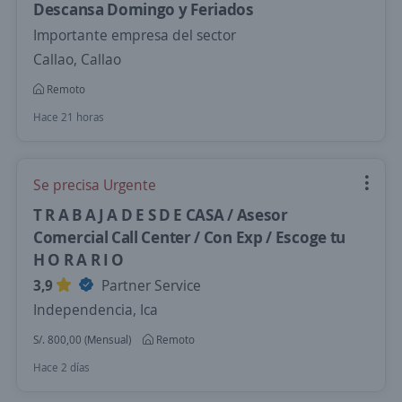
Descansa Domingo y Feriados
Importante empresa del sector
Callao, Callao
Remoto
Hace 21 horas
Se precisa Urgente
T R A B A J A D E S D E CASA / Asesor
Comercial Call Center / Con Exp / Escoge tu
H O R A R I O
3,9
Partner Service
Independencia, Ica
S/. 800,00 (Mensual)
Remoto
Hace 2 días