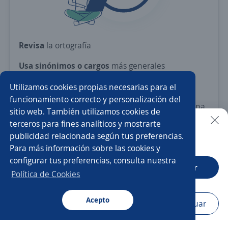
Revisa
la ortografía
Usa sinónimos o cargos
más generales
Ajusta
los filtros seleccionados
Utilizamos cookies propias necesarias para el
funcionamiento correcto y personalización del
O crea una alerta
y te avisamos cuando haya una
sitio web. También utilizamos cookies de
vacante con tus criterios
terceros para fines analíticos y mostrarte
publicidad relacionada según tus preferencias.
Buscar es más fácil en la app
Nuevas ofertas de empleo
Avísame
Para más información sobre las cookies y
configurar tus preferencias, consulta nuestra
CT App
Abrir
Política de Cookies
Acepto
Navegador
Continuar
Buscar
Postulaciones
Avisos
Favoritos
Menú