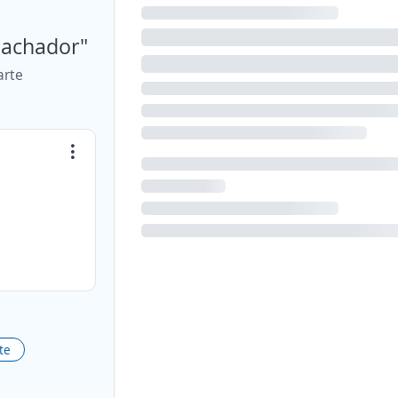
spachador"
arte
te